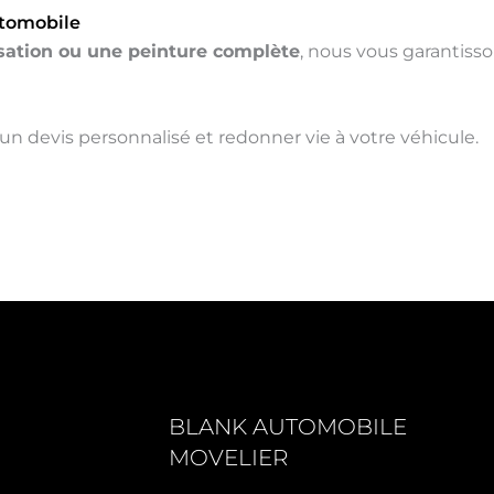
utomobile
isation ou une peinture complète
, nous vous garantiss
un devis personnalisé et redonner vie à votre véhicule.
BLANK AUTOMOBILE
MOVELIER