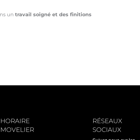
ons un
travail soigné et des finitions
HORAIRE
RÉSEAUX
MOVELIER
SOCIAUX