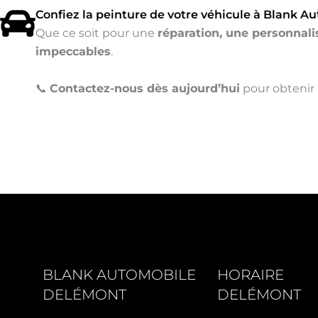
Confiez la peinture de votre véhicule à Blank A
Que ce soit pour une
réparation, une personnal
impeccables
.
📞
Contactez-nous dès aujourd’hui
pour obtenir 
BLANK AUTOMOBILE
HORAIRE
DELÉMONT
DELÉMONT